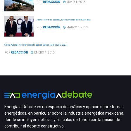
POR
REDACCIÓN
MAYO 1, 2013
Jaime Pérez de Laborda, nuevo presidente de Asolmex
POR
REDACCIÓN
MARZO 1, 2013
Global Automotive Solar Carport Charging Station Market 2017-2021 (
POR
REDACCIÓN
ENERO 1, 2013
Energía a Debate es un espacio de análisis y opinión sobre temas
energéticos, en particular sobre la industria energética mexicana,
donde se incluyen noticias y artículos de fondo con la misión de
contribuir al debate constructivo.