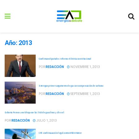
Año:
2013
Confirman diputados reforma eléctrica constitucional
POR
REDACCIÓN
NOVIEMBRE 1, 2013
Entregan primer cargamento de gas con compensación de carbono
POR
REDACCIÓN
SEPTIEMBRE 1, 2013
Exhorta Pemex a no bloquear las TAD de gasolinas y diesel
POR
REDACCIÓN
JULIO 1, 2013
CFE confirma acción legal contra WhiteWater