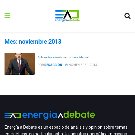
Mes:
noviembre 2013
Confirman diputados reforma eléctrica constitucional
POR
REDACCIÓN
NOVIEMBRE 1, 2013
Energía a Debate es un espacio de análisis y opinión sobre temas
energéticos, en particular sobre la industria energética mexicana,