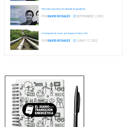
Poniendo a prueba la red nacional de gasoductos
POR
DAVID ROSALES
SEPTIEMBRE 1, 2022
La instrucción de Sener: privilegiar a Pemex y CFE
POR
DAVID ROSALES
JUNIO 17, 2022