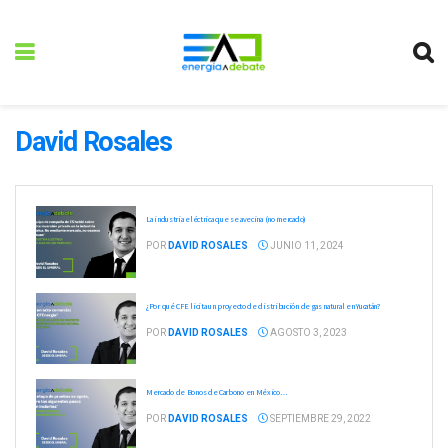
David Rosales
La industria eléctrica que se avecina (no mercado)
POR
DAVID ROSALES
JUNIO 11, 2024
¿Por qué CFE licita un proyecto de distribución de gas natural en Yucatán?
POR
DAVID ROSALES
AGOSTO 3, 2023
Mercado de Bonos de Carbono en México…
POR
DAVID ROSALES
SEPTIEMBRE 29, 2022