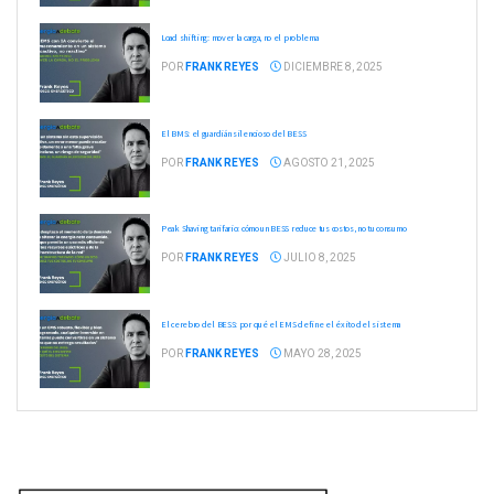
Load shifting: mover la carga, no el problema
POR
FRANK REYES
DICIEMBRE 8, 2025
El BMS: el guardián silencioso del BESS
POR
FRANK REYES
AGOSTO 21, 2025
Peak Shaving tarifario: cómo un BESS reduce tus costos, no tu consumo
POR
FRANK REYES
JULIO 8, 2025
El cerebro del BESS: por qué el EMS define el éxito del sistema
POR
FRANK REYES
MAYO 28, 2025