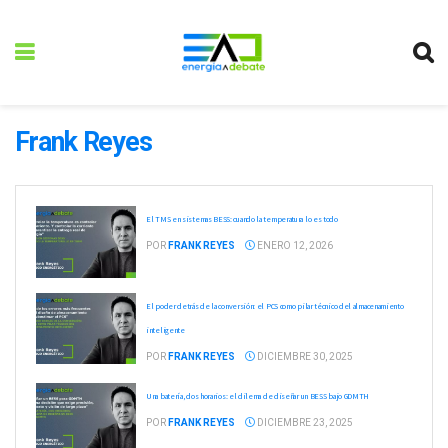
Frank Reyes
El TMS en sistemas BESS: cuando la temperatura lo es todo
POR
FRANK REYES
ENERO 12, 2026
El poder detrás de la conversión: el PCS como pilar técnico del almacenamiento
inteligente
POR
FRANK REYES
DICIEMBRE 30, 2025
Una batería, dos horarios: el dilema de diseñar un BESS bajo GDMTH
POR
FRANK REYES
DICIEMBRE 23, 2025