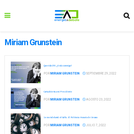
Miriam Grunstein
Querida CFE: ¿Estás conmigo?
POR
MIRIAM GRUNSTEIN
SEPTIEMBRE 29, 2022
Carta abierta a mi Presidente
POR
MIRIAM GRUNSTEIN
AGOSTO 23, 2022
Se me Adelantó el Gallo. El Polémico Horario de Verano
POR
MIRIAM GRUNSTEIN
JULIO 7, 2022