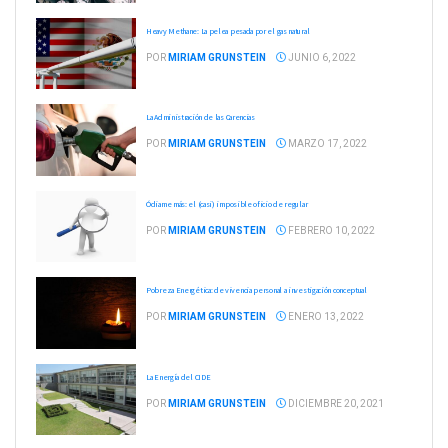
Heavy Methane: La pelea pesada por el gas natural
POR
MIRIAM GRUNSTEIN
JUNIO 6, 2022
La Administración de las Carencias
POR
MIRIAM GRUNSTEIN
MARZO 17, 2022
Ódiame más: el (casi) imposible oficio de regular
POR
MIRIAM GRUNSTEIN
FEBRERO 10, 2022
Pobreza Energética: de vivencia personal a investigación conceptual
POR
MIRIAM GRUNSTEIN
ENERO 13, 2022
La Energía del CIDE
POR
MIRIAM GRUNSTEIN
DICIEMBRE 20, 2021