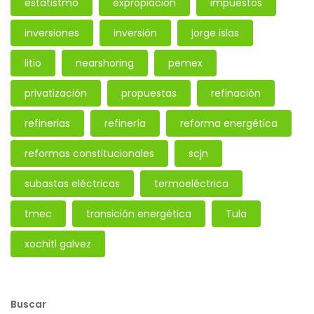
estatistmo
expropiación
impuestos
inversiones
inversión
jorge islas
litio
nearshoring
pemex
privatización
propuestas
refinación
refinerias
refinería
reforma energética
reformas constitucionales
scjn
subastas eléctricas
termoeléctrica
tmec
transición energética
Tula
xochitl galvez
Buscar