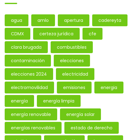
agua
amlo
apertura
cadereyta
CDMX
certeza jurídica
cfe
clara brugada
combustibles
contaminación
elecciones
elecciones 2024
electricidad
electromovilidad
emisiones
energia
energía
energía limpia
energía renovable
energía solar
energías renovables
estado de derecho