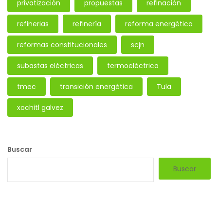
privatización
propuestas
refinación
refinerias
refinería
reforma energética
reformas constitucionales
scjn
subastas eléctricas
termoeléctrica
tmec
transición energética
Tula
xochitl galvez
Buscar
Buscar