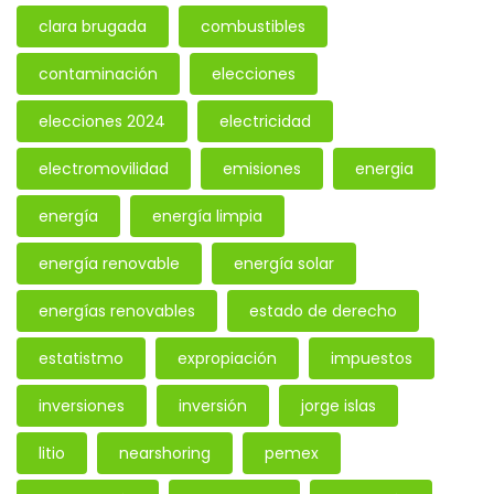
clara brugada
combustibles
contaminación
elecciones
elecciones 2024
electricidad
electromovilidad
emisiones
energia
energía
energía limpia
energía renovable
energía solar
energías renovables
estado de derecho
estatistmo
expropiación
impuestos
inversiones
inversión
jorge islas
litio
nearshoring
pemex