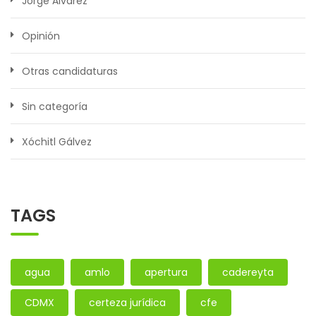
Jorge Álvarez
Opinión
Otras candidaturas
Sin categoría
Xóchitl Gálvez
TAGS
agua
amlo
apertura
cadereyta
CDMX
certeza jurídica
cfe