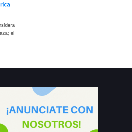
rica
nsidera
aza; el