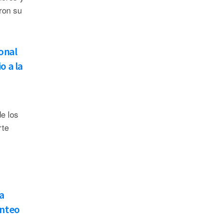
ron su
onal
o a la
e los
rte
a
onteo