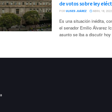
de votos sobre ley eléct
POR
ULISES JUÁREZ
ABRIL 18, 2022
Es una situación inédita, co
el senador Emilio Álvarez Ic
asunto se iba a discutir hoy
ia