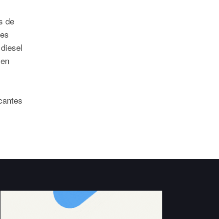
s de
nes
 diesel
 en
-
icantes