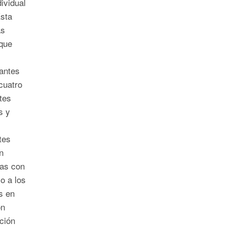
ividual
Esta
as
que
cantes
cuatro
tes
s y
tes
n
as con
o a los
s en
on
ción