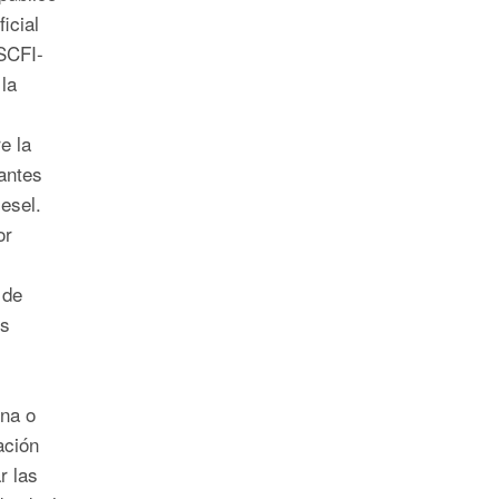
icial
SCFI-
la
e la
cantes
esel.
or
 de
os
ina o
ación
r las