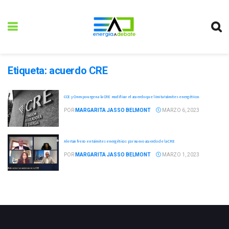
Etiqueta:
acuerdo CRE
CCE y Onexpo urgen a la CRE modificar el acuerdo que limita trámites energéticos
POR
MARGARITA JASSO BELMONT
MARZO 6, 2023
Alertan freno en trámites energéticos por nuevo acuerdo de la CRE
POR
MARGARITA JASSO BELMONT
MARZO 1, 2023