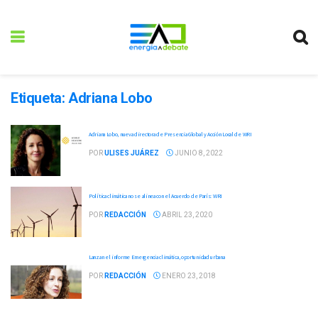
Etiqueta:
Adriana Lobo
Adriana Lobo, nueva directora de Presencia Global y Acción Local de WRI
POR
ULISES JUÁREZ
JUNIO 8, 2022
Política climática no se alinea con el Acuerdo de París: WRI
POR
REDACCIÓN
ABRIL 23, 2020
Lanzan el informe Emergencia climática, oportunidad urbana
POR
REDACCIÓN
ENERO 23, 2018