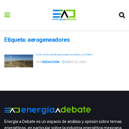
Etiqueta:
aerogeneadores
Vestas recibe pedido para Energía Sierra Juárez, de IENova
POR
REDACCIÓN
MAYO 25, 2020
Energía a Debate es un espacio de análisis y opinión sobre temas
energéticos, en particular sobre la industria energética mexicana,