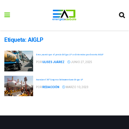
Etiqueta:
AIGLP
Error, asumir que el precio del gas LP se determine por decreto: AIGLP
POR
ULISES JUÁREZ
JUNIO 27, 2025
Anuncian el 36º Congreso latinoamericano de gas LP
POR
REDACCIÓN
MARZO 10, 2023