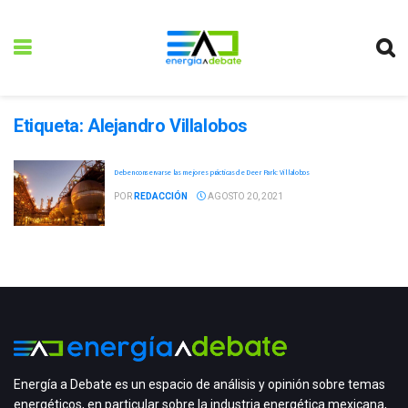
Etiqueta:
Alejandro Villalobos
Deben conservarse las mejores prácticas de Deer Park: Villalobos
POR
REDACCIÓN
AGOSTO 20, 2021
Energía a Debate es un espacio de análisis y opinión sobre temas
energéticos, en particular sobre la industria energética mexicana,