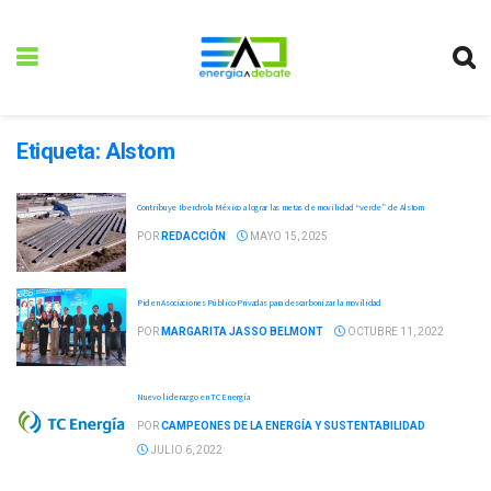
Etiqueta:
Alstom
Contribuye Iberdrola México a lograr las metas de movilidad “verde” de Alstom
POR
REDACCIÓN
MAYO 15, 2025
Piden Asociaciones Público-Privadas para descarbonizar la movilidad
POR
MARGARITA JASSO BELMONT
OCTUBRE 11, 2022
Nuevo liderazgo en TC Energía
POR
CAMPEONES DE LA ENERGÍA Y SUSTENTABILIDAD
JULIO 6, 2022