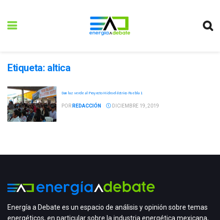
Etiqueta:
altica
Dan luz verde al Proyecto Hidroeléctrico Puebla 1
POR
REDACCIÓN
DICIEMBRE 19, 2019
Energía a Debate es un espacio de análisis y opinión sobre temas
energéticos, en particular sobre la industria energética mexicana,