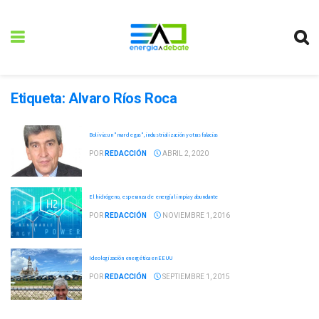
Etiqueta:
Alvaro Ríos Roca
Bolivia: un "mar de gas", industrialización y otras falacias
POR
REDACCIÓN
ABRIL 2, 2020
El hidrógeno, esperanza de energía limpia y abundante
POR
REDACCIÓN
NOVIEMBRE 1, 2016
Ideologización energética en EEUU
POR
REDACCIÓN
SEPTIEMBRE 1, 2015