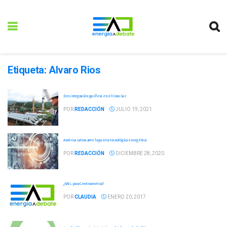
Etiqueta:
Alvaro Rios
Desintegración gasífera en el Cono Sur
POR
REDACCIÓN
JULIO 19, 2021
América Latina ante la guerra tecnológica energética
POR
REDACCIÓN
DICIEMBRE 28, 2020
¿GNL para Centroamérica?
POR
CLAUDIA
ENERO 20, 2017