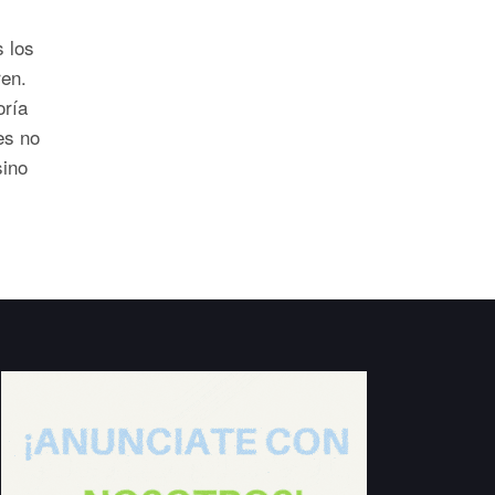
s los
en.
oría
es no
sino