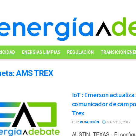
ICIDAD
ENERGÍAS LIMPIAS
REGULACIÓN
TRANSICIÓN ENE
ueta:
AMS TREX
IoT : Emerson actualiza
comunicador de camp
Trex
POR
REDACCIÓN
MARZO 8, 2017
AUSTIN, TEXAS - El configu