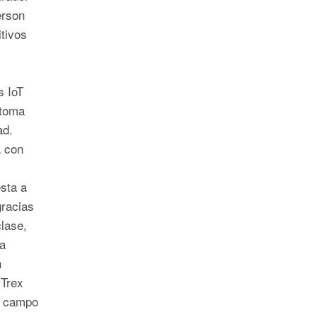
rson
tivos
s IoT
 toma
ad.
 con
sta a
gracias
clase,
a
n
Trex
e campo