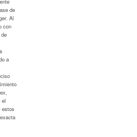
ente
base de
er. Al
o con
 de
s
do a
eciso
limiento
ex,
 el
 estos
nexacta