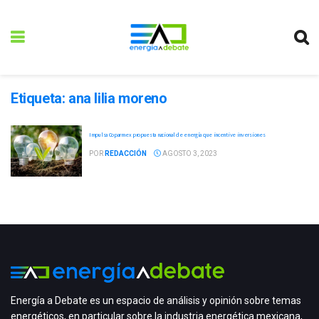
Etiqueta:
ana lilia moreno
Impulsa Coparmex propuesta nacional de energía que incentive inversiones
POR
REDACCIÓN
AGOSTO 3, 2023
Energía a Debate es un espacio de análisis y opinión sobre temas
energéticos, en particular sobre la industria energética mexicana,