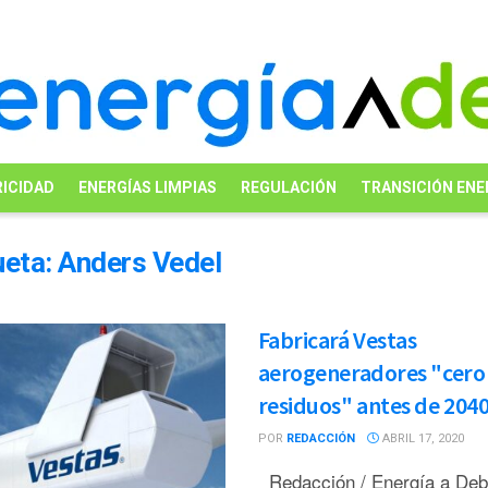
ICIDAD
ENERGÍAS LIMPIAS
REGULACIÓN
TRANSICIÓN ENE
ueta:
Anders Vedel
Fabricará Vestas
aerogeneradores "cero
residuos" antes de 204
POR
REDACCIÓN
ABRIL 17, 2020
Redacción / Energía a De