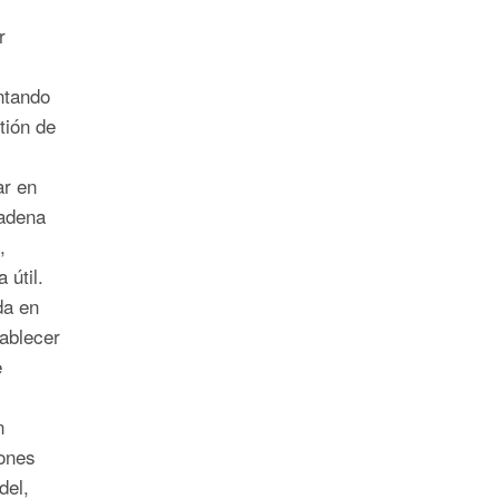
r
ntando
tión de
ar en
cadena
,
a útil.
da en
ablecer
e
n
ones
del,