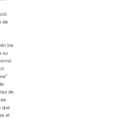
ció
e de
ién los
a su
formó
ir
uos”
de
iso de
sea
o que
s el