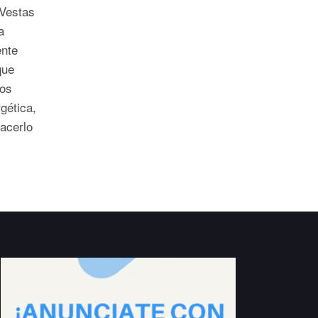
 Vestas
a
ente
que
mos
gética,
acerlo