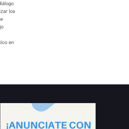
diálogo
zar los
ue
jo
tico en