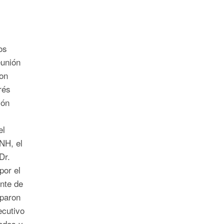
os
eunión
ron
rés
ión
el
NH, el
Dr.
por el
ente de
iparon
ecutivo
ados y