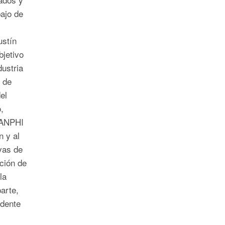
ajo de
ustín
bjetivo
dustria
 de
el
,
 ANPHI
n y al
vas de
ción de
la
arte,
idente