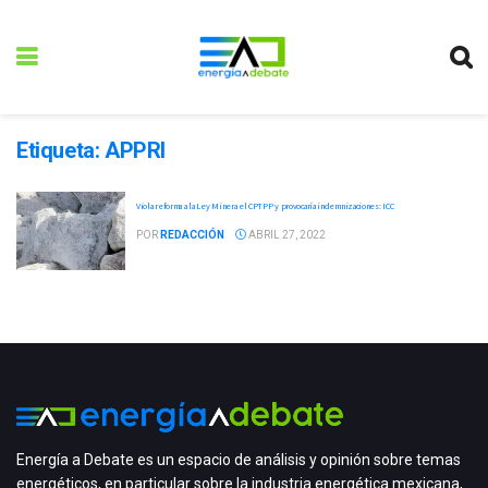
Etiqueta:
APPRI
Viola reforma a la Ley Minera el CPTPP y provocaría indemnizaciones: ICC
POR
REDACCIÓN
ABRIL 27, 2022
Energía a Debate es un espacio de análisis y opinión sobre temas
energéticos, en particular sobre la industria energética mexicana,