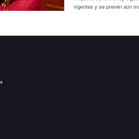
vigentes y se prevén aún m
ia