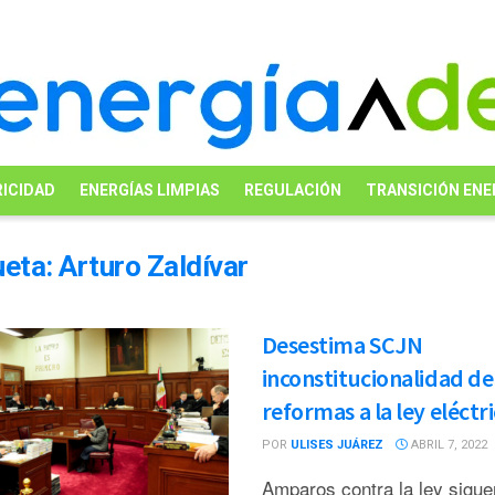
ICIDAD
ENERGÍAS LIMPIAS
REGULACIÓN
TRANSICIÓN ENE
ueta:
Arturo Zaldívar
Desestima SCJN
inconstitucionalidad de
reformas a la ley eléctr
POR
ULISES JUÁREZ
ABRIL 7, 2022
Amparos contra la ley sigue