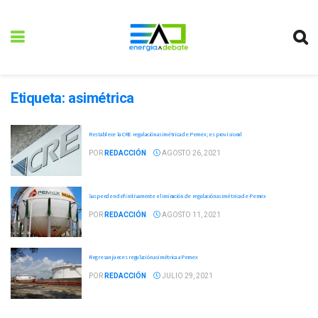
Etiqueta:
asimétrica
Restablece la CRE regulación asimétrica de Pemex; es provisional
POR
REDACCIÓN
AGOSTO 26, 2021
Suspenden definitivamente eliminación de regulación asimétrica de Pemex
POR
REDACCIÓN
AGOSTO 11, 2021
Regresan jueces regulación asimétrica a Pemex
POR
REDACCIÓN
JULIO 29, 2021