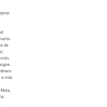
ejorar
ll
mucho
te de
a)
ción,
signa
dinero
o a más
 Mota,
la
,