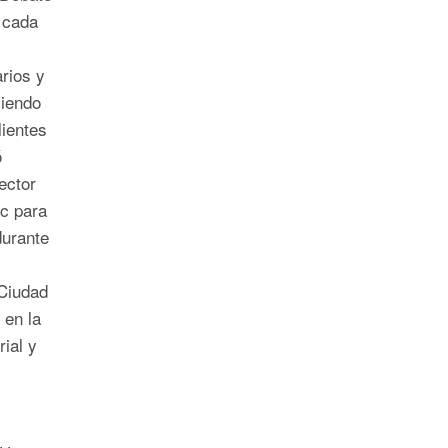
 cada
rios y
siendo
lientes
ó
ector
ic para
durante
 Ciudad
en la
rial y