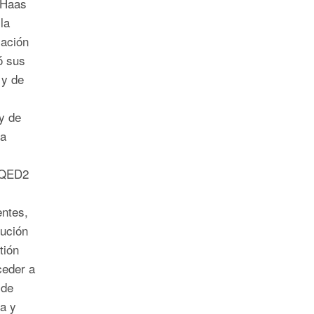
 Haas
la
zación
ó sus
 y de
 y de
va
 QED2
entes,
lución
tión
ceder a
 de
ca y