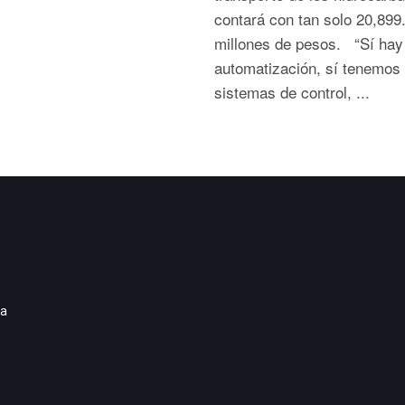
contará con tan solo 20,899
millones de pesos. “Sí hay
automatización, sí tenemos
sistemas de control, ...
ia