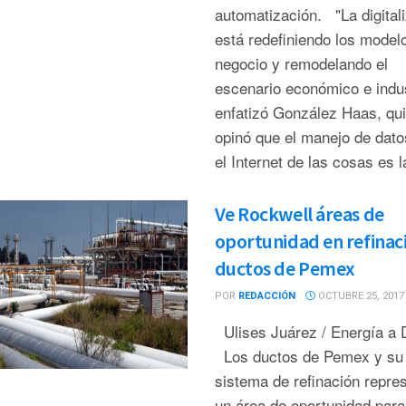
automatización. "La digital
está redefiniendo los model
negocio y remodelando el
escenario económico e indus
enfatizó González Haas, qu
opinó que el manejo de dato
el Internet de las cosas es la
Ve Rockwell áreas de
oportunidad en refinac
ductos de Pemex
POR
REDACCIÓN
OCTUBRE 25, 2017
Ulises Juárez / Energía a 
Los ductos de Pemex y su
sistema de refinación repre
un área de oportunidad para