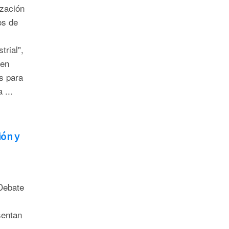
ización
os de
trial",
ien
s para
 ...
ión y
Debate
sentan