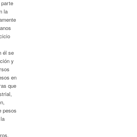
 parte
n la
samente
canos
cicio
 él se
ción y
rsos
esos en
ras que
rial,
ón,
e pesos
la
ros,