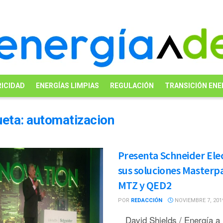
ICIDAD
ENERGÍAS LIMPIAS
REGULACIÓN
TRANSICIÓN ENE
ueta:
automatizacion
Presenta Schneider Elec
sus soluciones Masterp
MTZ y QED2
POR
REDACCIÓN
NOVIEMBRE 7, 201
David Shields / Energía a