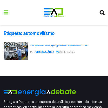
Etiqueta:
automovilísmo
Sube producción de autos ligeros, pero caen las exportaciones en 1T-2025
POR
ULISES JUÁREZ
ABRIL 8, 2025
Energía a Debate es un espacio de análisis y opinión sobre temas
energéticos, en particular sobre la industria energética mexicana,