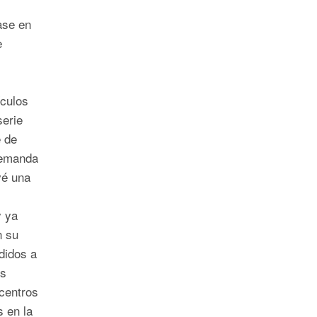
ase en
e
ículos
serie
 de
demanda
vé una
y ya
n su
didos a
os
centros
s en la