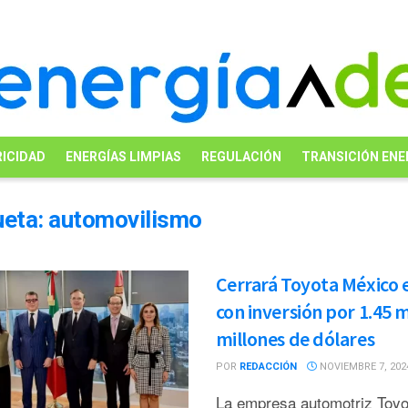
ICIDAD
ENERGÍAS LIMPIAS
REGULACIÓN
TRANSICIÓN ENE
ueta:
automovilismo
Cerrará Toyota México 
con inversión por 1.45 m
millones de dólares
POR
REDACCIÓN
NOVIEMBRE 7, 202
La empresa automotriz Toyo