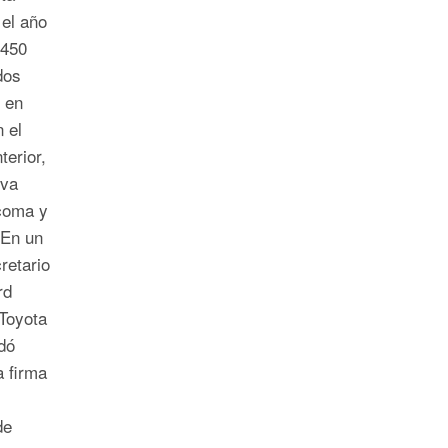
el año
,450
dos
 en
n el
terior,
eva
acoma y
 En un
retario
rd
Toyota
dó
 firma
de