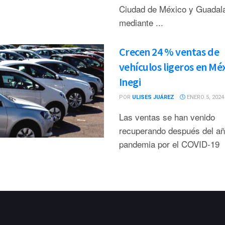
Ciudad de México y Guadala
mediante ...
Crecen 24 % ventas de
vehículos ligeros en Méx
Inegi
POR
ULISES JUÁREZ
ENERO 5, 2024
Las ventas se han venido
recuperando después del añ
pandemia por el COVID-19