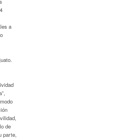
s
4
les a
do
juato.
ividad
a”,
 modo
ción
ilidad,
lo de
u parte,