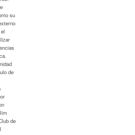
de
como su
externo
 el
lizar
rencias
ca.
nidad
ulo de
a
or
on
Jim
 Club de
l