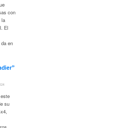
ue
sas con
 la
. El
e da en
adier”
024
este
de su
4x4,
ros.