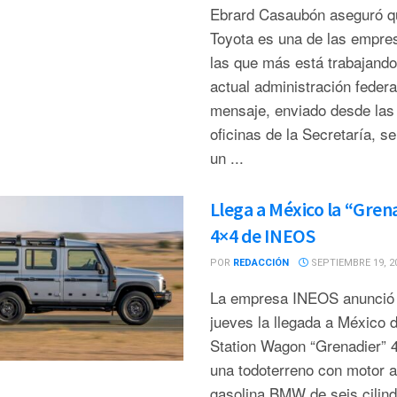
Ebrard Casaubón aseguró q
Toyota es una de las empre
las que más está trabajando
actual administración federal
mensaje, enviado desde las
oficinas de la Secretaría, s
un ...
Llega a México la “Gren
4×4 de INEOS
POR
REDACCIÓN
SEPTIEMBRE 19, 2
La empresa INEOS anunció 
jueves la llegada a México 
Station Wagon “Grenadier” 
una todoterreno con motor a
gasolina BMW de seis cilind