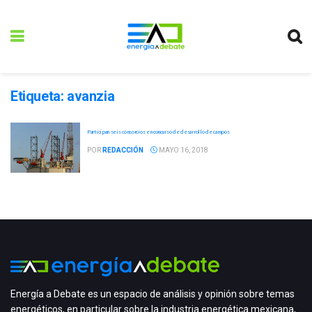
Etiqueta:
avanzia
Participan seis consorcios en concurso de desarrollo de campos
POR
REDACCIÓN
MAYO 16, 2018
Energía a Debate es un espacio de análisis y opinión sobre temas
energéticos, en particular sobre la industria energética mexicana,