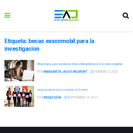
Etiqueta:
becas exxonmobil para la
investigacion
Ofrecen becas para incrementar el desarrollo profesional en el sector energético
POR
MARGARITA JASSO BELMONT
FEBRERO 3, 2023
Otorga ExxonMobil becas a estudiantes de la UNAM
POR
REDACCIÓN
SEPTIEMBRE 13, 2017