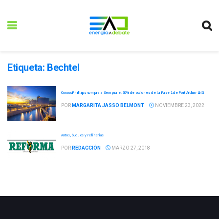
Etiqueta:
Bechtel
ConocoPhillips compra a Sempra el 30% de acciones de la Fase 1 de Port Arthur LNG
POR
MARGARITA JASSO BELMONT
NOVIEMBRE 23, 2022
Autos, buques y refinerías
POR
REDACCIÓN
MARZO 27, 2018