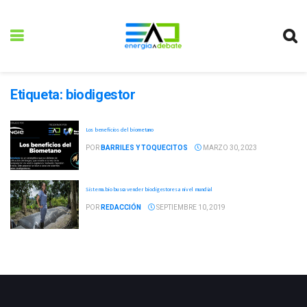
Etiqueta:
biodigestor
Los beneficios del biometano
POR
BARRILES Y TOQUECITOS
MARZO 30, 2023
Sistema.bio busca vender biodigestores a nivel mundial
POR
REDACCIÓN
SEPTIEMBRE 10, 2019