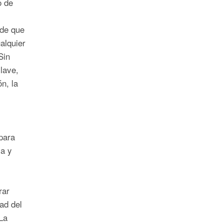
o de
 de que
alquier
Sin
lave,
n, la
para
a y
rar
ad del
La