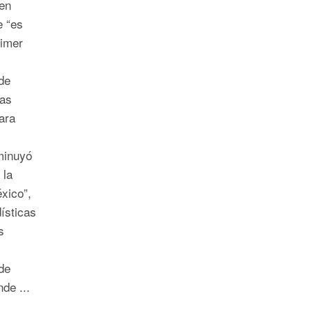
en
e “es
rimer
de
las
ara
minuyó
 la
xico”,
dísticas
s
de
de ...