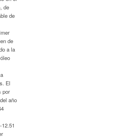
, de
ble de
imer
gen de
do a la
róleo
la
s. El
s por
 del año
64
 -12.51
er