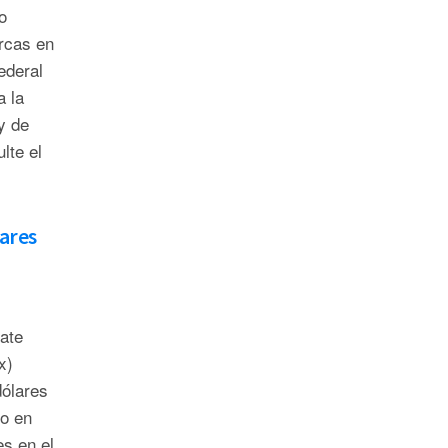
o
rcas en
ederal
 la
y de
lte el
ares
bate
x)
dólares
do en
es en el