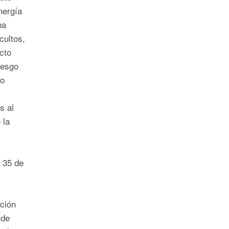
nergía
na
cultos,
cto
iesgo
go
s al
 la
 35 de
ción
 de