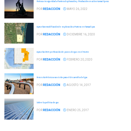
Retrasa inseguridad a Pantera Exploración y Producción en activo tamaulipeco
POR
REDACCIÓN
MAYO 26, 2022
Aprueban modificación de exploración a Pantera en Tamaulipas
POR
REDACCIÓN
DICIEMBRE 16, 2020
Aprueba CNH perforación de pozos de gas en el Norte
POR
REDACCIÓN
FEBRERO 20, 2020
Necesita México una visión para el desarrollo del gas
POR
REDACCIÓN
AGOSTO 14, 2017
Sobre la política de gas
POR
REDACCIÓN
ENERO 25, 2017