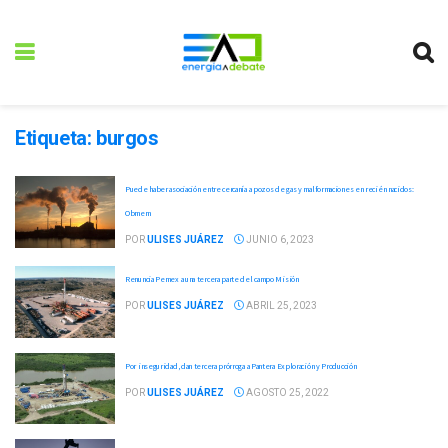
Etiqueta:
burgos
Puede haber asociación entre cercanía a pozos de gas y malformaciones en recién nacidos:
Obmem
POR
ULISES JUÁREZ
JUNIO 6, 2023
Renuncia Pemex a una tercera parte del campo Misión
POR
ULISES JUÁREZ
ABRIL 25, 2023
Por inseguridad, dan tercera prórroga a Pantera Exploración y Producción
POR
ULISES JUÁREZ
AGOSTO 25, 2022