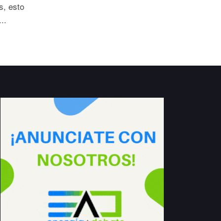
s, esto
..