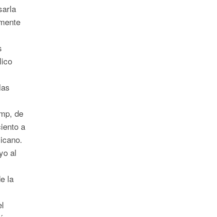
sarla
lmente
s
lico
las
mp, de
ciento a
icano.
yo al
e la
l