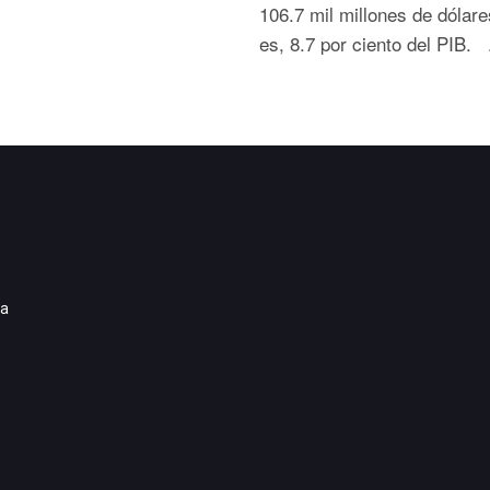
106.7 mil millones de dólare
es, 8.7 por ciento del PIB. .
ia