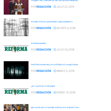
Peligran T-MEC y Acuerdo de París por política energética
POR
REDACCIÓN
JULIO 22, 2019
Mercado eléctrico: oportunidades para compradores
POR
REDACCIÓN
AGOSTO 6, 2018
No honran contratos
POR
REDACCIÓN
JULIO 20, 2018
Modifican lineamientos de certificados de energía limpia
POR
REDACCIÓN
MARZO 5, 2018
¿Luz sin pleitos ni ideología?
POR
REDACCIÓN
ENERO 10, 2018
Quieren destruir el mercado eléctrico, dice Financial Times