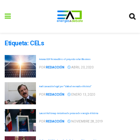
Etiqueta:
CELs
Arranca EDF Renovables el proyecto solar Bluemex
POR
REDACCIÓN
ABRIL 20, 2020
Analizan acción legal por "daño al mercado eléctrico"
POR
REDACCIÓN
ENERO 13, 2020
Lanza Vitol Group iniciativa de procura de energía eléctrica
POR
REDACCIÓN
NOVIEMBRE 28, 2019