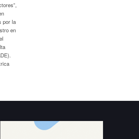
tores”,
en
 por la
stro en
el
lta
PADE).
rica