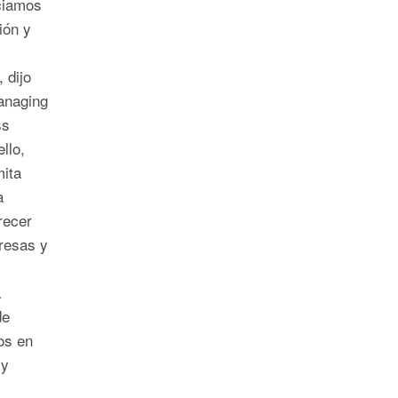
ciamos
ión y
 dijo
anaging
ss
llo,
mita
a
recer
resas y
a
de
os en
 y