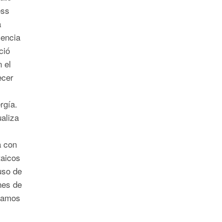
ess
a
sencia
ció
 el
ecer
ergía.
aliza
a con
taicos
uso de
nes de
egamos