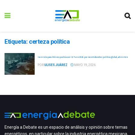
Etiqueta:
certeza política
Inversión para México podría caer 11 % en 2026 por incertidumbre política global, advierten
POR
ULISES JUÁREZ
MAYO 19, 2026
Energía a Debate es un espacio de análisis y opinión sobre temas
energéticos, en particular sobre la industria energética mexicana,