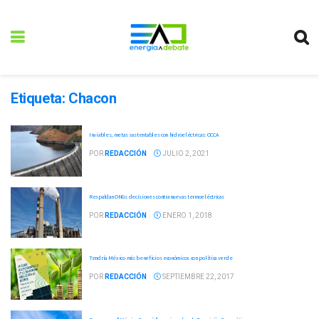
Etiqueta:
Chacon
Inviables, metas sustentables con hidroeléctricas: OCCA
POR
REDACCIÓN
JULIO 2, 2021
Respaldan ONGs decisiones contra nuevas termoeléctricas
POR
REDACCIÓN
ENERO 1, 2018
Tendría México más beneficios económicos con política verde
POR
REDACCIÓN
SEPTIEMBRE 22, 2017