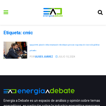
Etiqueta:
cmic
Apoya CMIC plan de infraestructura de Sheinbaum pero con esquemas de inversión público-
privados
POR
ULISES JUÁREZ
JULIO 10, 2024
Energía a Debate es un espacio de análisis y opinión sobre temas
energéticos, en particular sobre la industria energética mexicana,