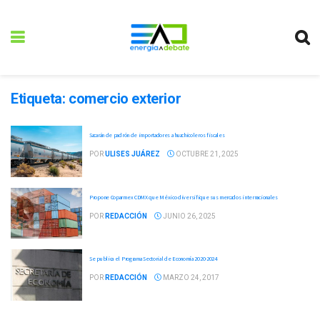
Etiqueta:
comercio exterior
Sacarán de padrón de importadores a huachicoleros fiscales
POR
ULISES JUÁREZ
OCTUBRE 21, 2025
Propone Coparmex CDMX que México diversifique sus mercados internacionales
POR
REDACCIÓN
JUNIO 26, 2025
Se publica el Programa Sectorial de Economía 2020-2024
POR
REDACCIÓN
MARZO 24, 2017