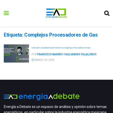
Etiqueta:
Complejos Procesadores de Gas
Emisiones a la atmósfera de SO2 de los Complejos Procesadores de Gas
POR
FRANCISCO BARNÉS Y ALEJANDRO VILLALOBOS
MARZO 24, 2024
Energía a Debate es un espacio de análisis y opinión sobre temas
energéticos, en particular sobre la industria energética mexicana,