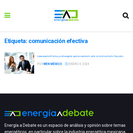
Etiqueta:
comunicación efectiva
Comunicación Efectiva, piedra angular para la creación de valor en la Dirección de Proyectos
POR
WEN MÉXICO
ENERO 4, 2024
Energía a Debate es un espacio de análisis y opinión sobre temas
energéticos, en particular sobre la industria energética mexicana,