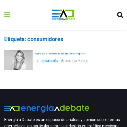
Etiqueta:
consumidores
Optimizar sus contratos de energía, reto de empresas
POR
REDACCIÓN
OCTUBRE 2, 2020
Energía a Debate es un espacio de análisis y opinión sobre temas
energéticos, en particular sobre la industria energética mexicana,