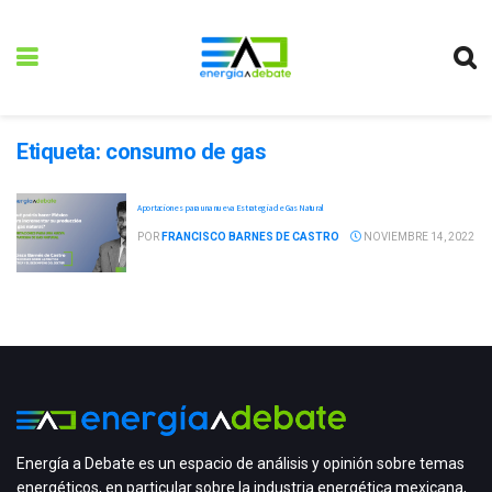
Etiqueta:
consumo de gas
Aportaciones para una nueva Estrategia de Gas Natural
POR
FRANCISCO BARNES DE CASTRO
NOVIEMBRE 14, 2022
Energía a Debate es un espacio de análisis y opinión sobre temas
energéticos, en particular sobre la industria energética mexicana,