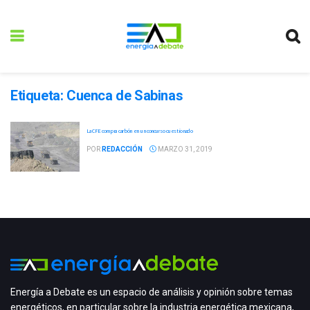
Etiqueta:
Cuenca de Sabinas
La CFE compra carbón en un concurso cuestionado
POR
REDACCIÓN
MARZO 31, 2019
Energía a Debate es un espacio de análisis y opinión sobre temas
energéticos, en particular sobre la industria energética mexicana,