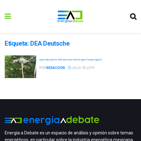
Etiqueta:
DEA Deutsche
Aprueban plan de DEA Deutsche Erdoel para el campo Ogarrio
POR
REDACCIÓN
JULIO 18, 2019
Energía a Debate es un espacio de análisis y opinión sobre temas
energéticos, en particular sobre la industria energética mexicana,