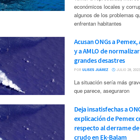
económicos locales y corru
algunos de los problemas q
enfrentan habitantes
Acusan ONGs a Pemex,
y a AMLO de normalizar
grandes desastres
POR
ULISES JUÁREZ
JULIO 28, 202
La situación sería más grav
que parece, aseguraron
Deja insatisfechas a ON
explicación de Pemex c
respecto al derrame de
crudo en Ek-Balam