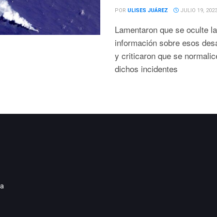
POR
ULISES JUÁREZ
JULIO 19, 202
Lamentaron que se oculte la
información sobre esos des
y criticaron que se normalic
dichos incidentes
ia