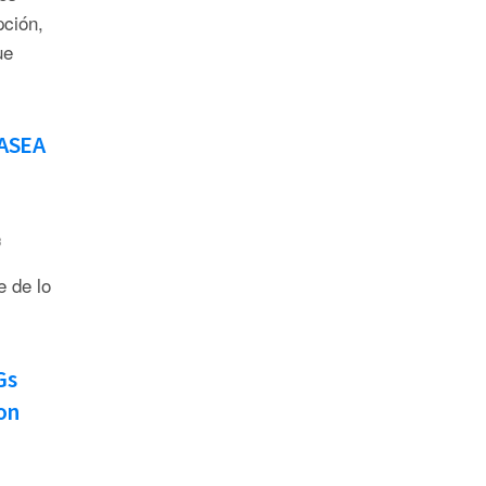
pción,
ue
 ASEA
3
e de lo
Gs
on