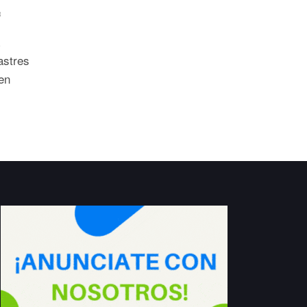
3
astres
en