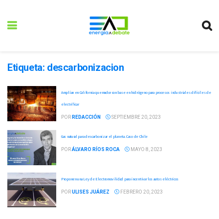
Etiqueta:
descarbonizacion
Amplían en California quemador con base en hidrógeno para procesos industriales difíciles de
electrificar
POR
REDACCIÓN
SEPTIEMBRE 20, 2023
Gas natural para descarbonizar el planeta. Caso de Chile
POR
ÁLVARO RÍOS ROCA
MAYO 8, 2023
Proponen una Ley de Electromovilidad para incentivar los autos eléctricos
POR
ULISES JUÁREZ
FEBRERO 20, 2023