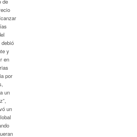
o de
recio
lcanzar
ías
del
 debió
te y
ir en
rias
ia por
s,
ra un
z”,
vó un
lobal
ando
fueran