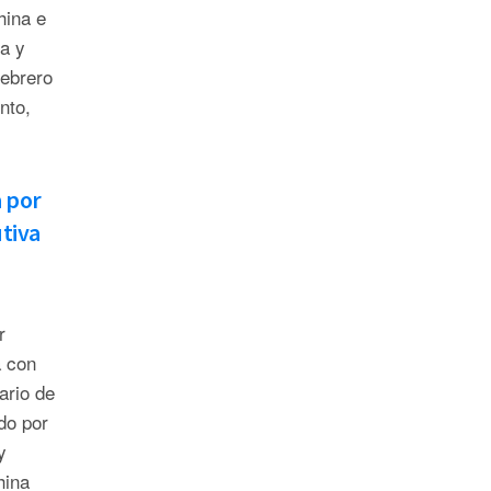
hina e
ia y
febrero
nto,
a por
tiva
r
 con
ario de
do por
y
hina