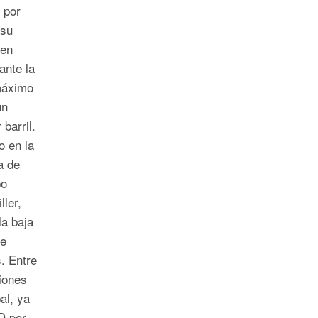
 por
 su
 en
ante la
máximo
un
barril.
o en la
a de
po
ller,
la baja
se
. Entre
iones
al, ya
D por