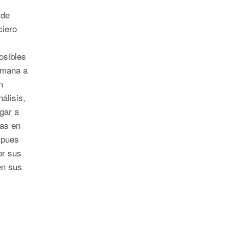
 de
ciero
posibles
emana a
n
álisis,
ugar a
as en
 pues
or sus
en sus
.