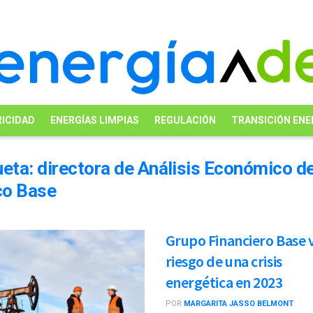
ICIDAD
ENERGÍAS LIMPIAS
REGULACIÓN
TRANSICIÓN ENE
ueta:
directora de Análisis Económico d
co Base
Grupo Financiero Base 
riesgo de una crisis
energética en 2023
POR
MARGARITA JASSO BELMONT