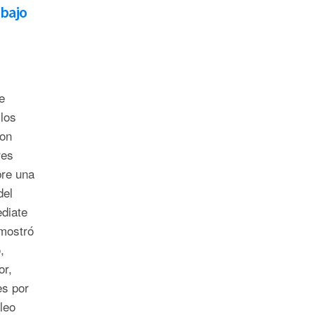
ebajo
e
los
ron
res
re una
del
diate
 mostró
,
or,
es por
óleo