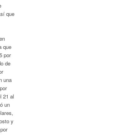
e
sí que
en
ra que
5 por
do de
or
n una
por
l 21 al
có un
lares,
osto y
 por