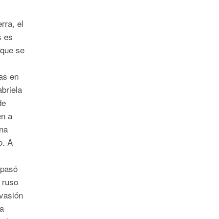
rra, el
s es
 que se
as en
briela
de
en a
una
o. A
 pasó
 ruso
nvasión
la